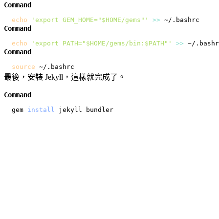
Command
echo
'export GEM_HOME="$HOME/gems"'
>>
Command
echo
'export PATH="$HOME/gems/bin:$PATH"'
>>
Command
source
最後，安裝 Jekyll，這樣就完成了。
Command
gem 
install