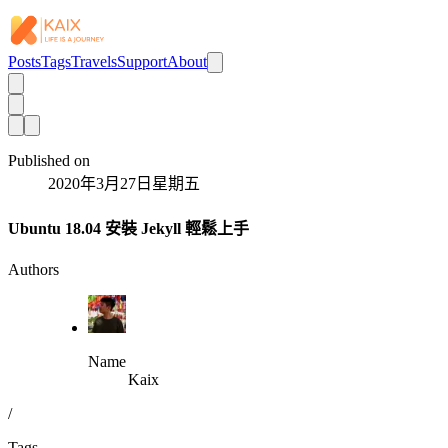
Posts
Tags
Travels
Support
About
Published on
2020年3月27日星期五
Ubuntu 18.04 安裝 Jekyll 輕鬆上手
Authors
Name
Kaix
/
Tags