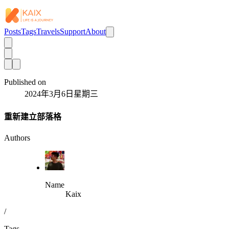
Posts
Tags
Travels
Support
About
Published on
2024年3月6日星期三
重新建立部落格
Authors
Name
Kaix
/
Tags