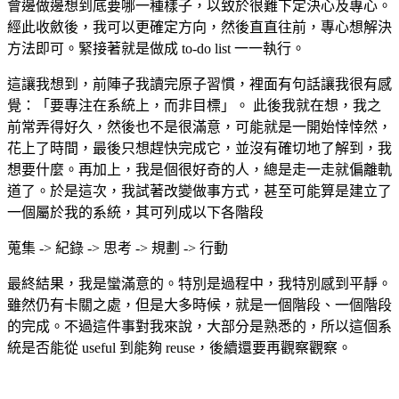
會邊做邊想到底要哪一種樣子，以致於很難下定決心及專心。
經此收斂後，我可以更確定方向，然後直直往前，專心想解決
方法即可。緊接著就是做成 to-do list 一一執行。
這讓我想到，前陣子我讀完原子習慣，裡面有句話讓我很有感
覺：「要專注在系統上，而非目標」。 此後我就在想，我之
前常弄得好久，然後也不是很滿意，可能就是一開始悻悻然，
花上了時間，最後只想趕快完成它，並沒有確切地了解到，我
想要什麼。再加上，我是個很好奇的人，總是走一走就偏離軌
道了。於是這次，我試著改變做事方式，甚至可能算是建立了
一個屬於我的系統，其可列成以下各階段
蒐集 -> 紀錄 -> 思考 -> 規劃 -> 行動
最終結果，我是蠻滿意的。特別是過程中，我特別感到平靜。
雖然仍有卡關之處，但是大多時候，就是一個階段、一個階段
的完成。不過這件事對我來說，大部分是熟悉的，所以這個系
統是否能從 useful 到能夠 reuse，後續還要再觀察觀察。