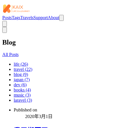
Posts
Tags
Travels
Support
About
Blog
All Posts
life (26)
travel (22)
blog (9)
japan (7)
dev (6)
books (4)
music (3)
laravel (3)
Published on
2020年3月1日