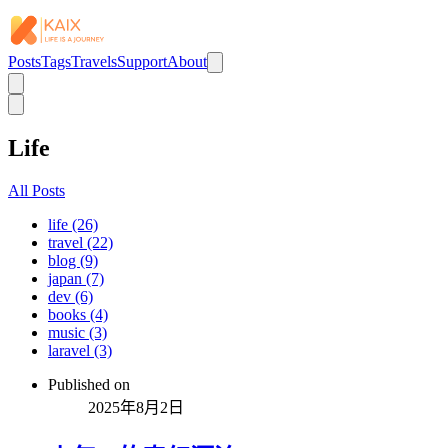
Posts
Tags
Travels
Support
About
Life
All Posts
life (26)
travel (22)
blog (9)
japan (7)
dev (6)
books (4)
music (3)
laravel (3)
Published on
2025年8月2日